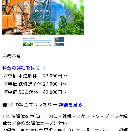
参考料金
料金の詳細を見る →
坪単価
木造解体
22,000円～
坪単価
鉄骨造解体
27,000円～
坪単価
RC造解体
42,000円～
他1件の料金プランあり →
詳細を見る
1
木造解体を中心に、内装・外構・スケルトン・ブロック解
体など多様な解体ニーズに対応
2
解体工事と密接な足場工事を自社で一貫して行い、工期短