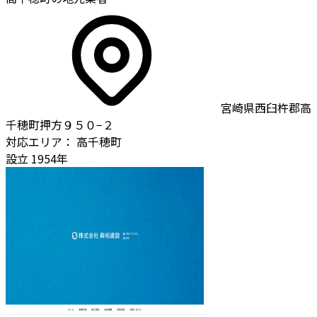
宮崎県西臼杵郡高
千穂町押方９５０−２
対応エリア：
高千穂町
設立
1954年