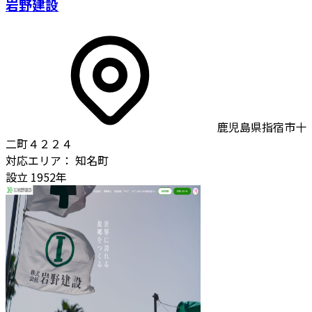
岩野建設
鹿児島県指宿市十
二町４２２４
対応エリア：
知名町
設立
1952年