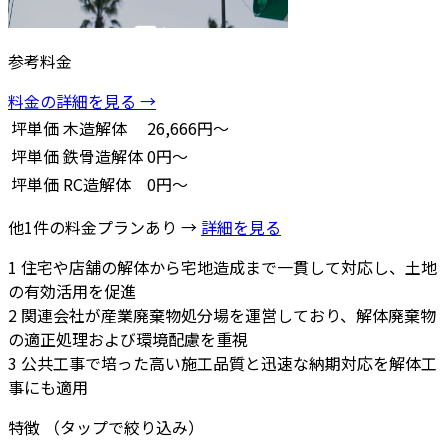
参考料金
料金の詳細を見る →
坪単価
木造解体
26,666円～
坪単価
鉄骨造解体
0円～
坪単価
RC造解体
0円～
他1件の料金プランあり →
詳細を見る
1
住宅や店舗の解体から宅地造成まで一貫して対応し、土地
の有効活用を促進
2
関連会社が産業廃棄物処分場を運営しており、解体廃棄物
の適正処理および環境配慮を重視
3
公共工事で培った高い施工品質と迅速な納期対応を解体工
事にも適用
特徴
（タップで絞り込み）