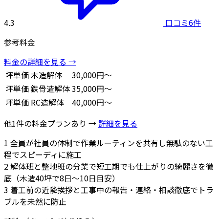
4.3
口コミ6件
参考料金
料金の詳細を見る →
坪単価
木造解体
30,000円～
坪単価
鉄骨造解体
35,000円～
坪単価
RC造解体
40,000円～
他1件の料金プランあり →
詳細を見る
1
全員が社員の体制で作業ルーティンを共有し無駄のない工
程でスピーディに施工
2
解体班と整地班の分業で短工期でも仕上がりの綺麗さを徹
底（木造40坪で8日〜10日目安）
3
着工前の近隣挨拶と工事中の報告・連絡・相談徹底でトラ
ブルを未然に防止