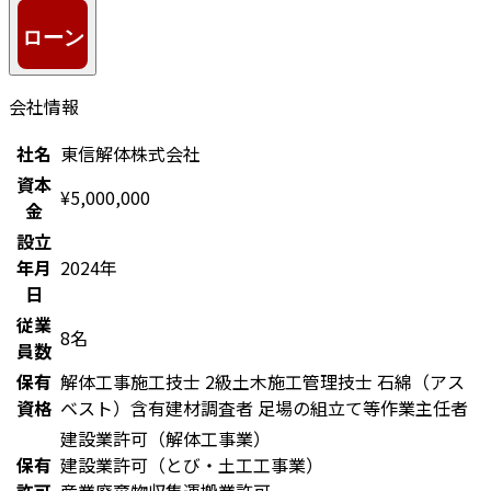
会社情報
社名
東信解体株式会社
資本
¥5,000,000
金
設立
年月
2024年
日
従業
8名
員数
保有
解体工事施工技士
2級土木施工管理技士
石綿（アス
資格
ベスト）含有建材調査者
足場の組立て等作業主任者
建設業許可（解体工事業）
保有
建設業許可（とび・土工工事業）
許可
産業廃棄物収集運搬業許可