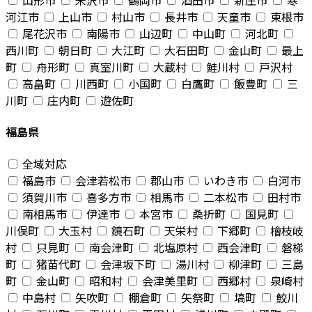
山形市
米沢市
鶴岡市
酒田市
新庄市
寒
河江市
上山市
村山市
長井市
天童市
東根市
尾花沢市
南陽市
山辺町
中山町
河北町
西川町
朝日町
大江町
大石田町
金山町
最上
町
舟形町
真室川町
大蔵村
鮭川村
戸沢村
高畠町
川西町
小国町
白鷹町
飯豊町
三
川町
庄内町
遊佐町
福島県
全域対応
福島市
会津若松市
郡山市
いわき市
白河市
須賀川市
喜多方市
相馬市
二本松市
田村市
南相馬市
伊達市
本宮市
桑折町
国見町
川俣町
大玉村
鏡石町
天栄村
下郷町
檜枝岐
村
只見町
南会津町
北塩原村
西会津町
磐梯
町
猪苗代町
会津坂下町
湯川村
柳津町
三島
町
金山町
昭和村
会津美里町
西郷村
泉崎村
中島村
矢吹町
棚倉町
矢祭町
塙町
鮫川