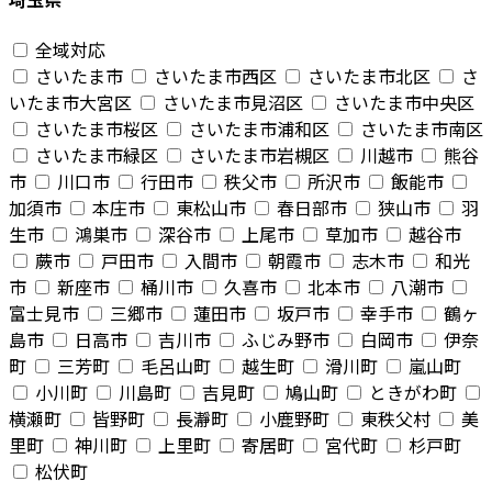
全域対応
さいたま市
さいたま市西区
さいたま市北区
さ
いたま市大宮区
さいたま市見沼区
さいたま市中央区
さいたま市桜区
さいたま市浦和区
さいたま市南区
さいたま市緑区
さいたま市岩槻区
川越市
熊谷
市
川口市
行田市
秩父市
所沢市
飯能市
加須市
本庄市
東松山市
春日部市
狭山市
羽
生市
鴻巣市
深谷市
上尾市
草加市
越谷市
蕨市
戸田市
入間市
朝霞市
志木市
和光
市
新座市
桶川市
久喜市
北本市
八潮市
富士見市
三郷市
蓮田市
坂戸市
幸手市
鶴ヶ
島市
日高市
吉川市
ふじみ野市
白岡市
伊奈
町
三芳町
毛呂山町
越生町
滑川町
嵐山町
小川町
川島町
吉見町
鳩山町
ときがわ町
横瀬町
皆野町
長瀞町
小鹿野町
東秩父村
美
里町
神川町
上里町
寄居町
宮代町
杉戸町
松伏町