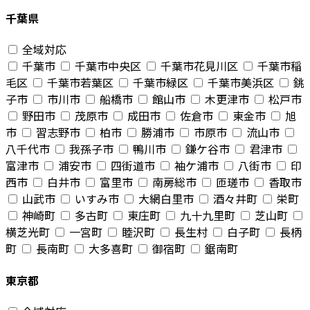
千葉県
全域対応
千葉市
千葉市中央区
千葉市花見川区
千葉市稲
毛区
千葉市若葉区
千葉市緑区
千葉市美浜区
銚
子市
市川市
船橋市
館山市
木更津市
松戸市
野田市
茂原市
成田市
佐倉市
東金市
旭
市
習志野市
柏市
勝浦市
市原市
流山市
八千代市
我孫子市
鴨川市
鎌ケ谷市
君津市
富津市
浦安市
四街道市
袖ケ浦市
八街市
印
西市
白井市
富里市
南房総市
匝瑳市
香取市
山武市
いすみ市
大網白里市
酒々井町
栄町
神崎町
多古町
東庄町
九十九里町
芝山町
横芝光町
一宮町
睦沢町
長生村
白子町
長柄
町
長南町
大多喜町
御宿町
鋸南町
東京都