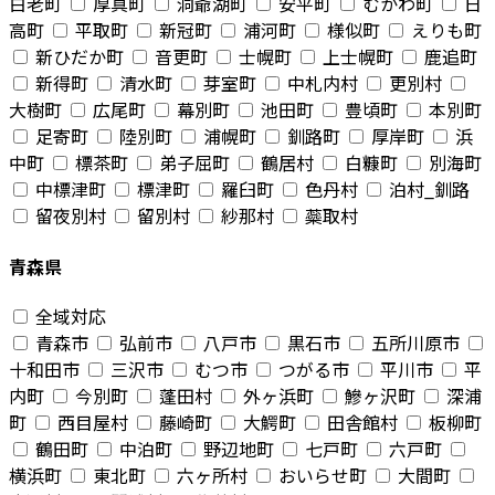
白老町
厚真町
洞爺湖町
安平町
むかわ町
日
高町
平取町
新冠町
浦河町
様似町
えりも町
新ひだか町
音更町
士幌町
上士幌町
鹿追町
新得町
清水町
芽室町
中札内村
更別村
大樹町
広尾町
幕別町
池田町
豊頃町
本別町
足寄町
陸別町
浦幌町
釧路町
厚岸町
浜
中町
標茶町
弟子屈町
鶴居村
白糠町
別海町
中標津町
標津町
羅臼町
色丹村
泊村_釧路
留夜別村
留別村
紗那村
蘂取村
青森県
全域対応
青森市
弘前市
八戸市
黒石市
五所川原市
十和田市
三沢市
むつ市
つがる市
平川市
平
内町
今別町
蓬田村
外ヶ浜町
鰺ヶ沢町
深浦
町
西目屋村
藤崎町
大鰐町
田舎館村
板柳町
鶴田町
中泊町
野辺地町
七戸町
六戸町
横浜町
東北町
六ヶ所村
おいらせ町
大間町