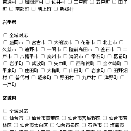
東通村
風間浦村
佐井村
三戸町
五戸町
田子
町
南部町
階上町
新郷村
岩手県
全域対応
盛岡市
宮古市
大船渡市
花巻市
北上市
久慈市
遠野市
一関市
陸前高田市
釜石市
二
戸市
八幡平市
奥州市
滝沢市
雫石町
葛巻町
岩手町
紫波町
矢巾町
西和賀町
金ケ崎町
平泉町
住田町
大槌町
山田町
岩泉町
田野畑
村
普代村
軽米町
野田村
九戸村
洋野町
一戸町
宮城県
全域対応
仙台市
仙台市青葉区
仙台市宮城野区
仙台市若
林区
仙台市太白区
仙台市泉区
石巻市
塩竈市