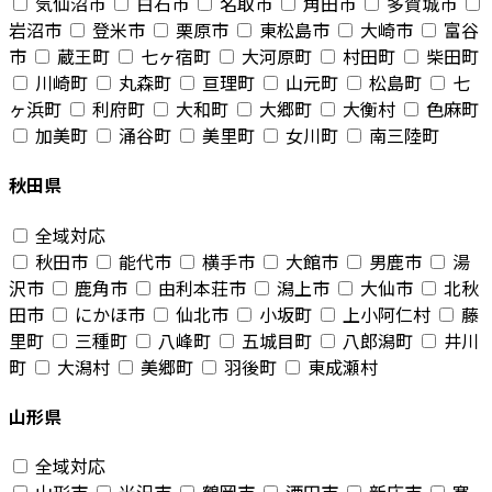
気仙沼市
白石市
名取市
角田市
多賀城市
岩沼市
登米市
栗原市
東松島市
大崎市
富谷
市
蔵王町
七ヶ宿町
大河原町
村田町
柴田町
川崎町
丸森町
亘理町
山元町
松島町
七
ヶ浜町
利府町
大和町
大郷町
大衡村
色麻町
加美町
涌谷町
美里町
女川町
南三陸町
秋田県
全域対応
秋田市
能代市
横手市
大館市
男鹿市
湯
沢市
鹿角市
由利本荘市
潟上市
大仙市
北秋
田市
にかほ市
仙北市
小坂町
上小阿仁村
藤
里町
三種町
八峰町
五城目町
八郎潟町
井川
町
大潟村
美郷町
羽後町
東成瀬村
山形県
全域対応