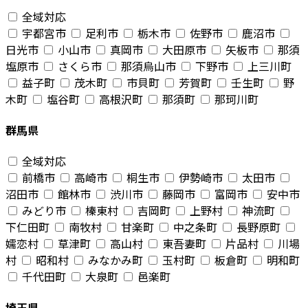
全域対応
宇都宮市
足利市
栃木市
佐野市
鹿沼市
日光市
小山市
真岡市
大田原市
矢板市
那須
塩原市
さくら市
那須烏山市
下野市
上三川町
益子町
茂木町
市貝町
芳賀町
壬生町
野
木町
塩谷町
高根沢町
那須町
那珂川町
群馬県
全域対応
前橋市
高崎市
桐生市
伊勢崎市
太田市
沼田市
館林市
渋川市
藤岡市
富岡市
安中市
みどり市
榛東村
吉岡町
上野村
神流町
下仁田町
南牧村
甘楽町
中之条町
長野原町
嬬恋村
草津町
高山村
東吾妻町
片品村
川場
村
昭和村
みなかみ町
玉村町
板倉町
明和町
千代田町
大泉町
邑楽町
埼玉県