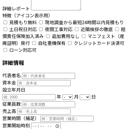
詳細レポート
特徴（アイコン表示用）
見積もり無料
現地調査から最短24時間以内見積もり
土日祝日対応
夜間工事対応
近隣挨拶の徹底
賠
償責任保険加入済み
追加費用なし
マニフェスト（産
廃証明）発行
自社重機保有
クレジットカード決済可
ローン対応可
詳細情報
代表者名
資本金
設立年月日
年
月
日
従業員数
売上高
営業時間（補足）
営業開始時刻