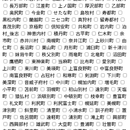
長万部町
江差町
上ノ国町
厚沢部町
乙部町
奥尻町
今金町
せたな町
島牧村
寿都町
黒松内町
蘭越町
ニセコ町
真狩村
留寿都村
喜茂別町
京極町
倶知安町
共和町
岩内町
泊
村_後志
神恵内村
積丹町
古平町
仁木町
余
市町
赤井川村
南幌町
奈井江町
上砂川町
由
仁町
長沼町
栗山町
月形町
浦臼町
新十津川
町
妹背牛町
秩父別町
雨竜町
北竜町
沼田町
鷹栖町
東神楽町
当麻町
比布町
愛別町
上川町
東川町
美瑛町
上富良野町
中富良野町
南富良野町
占冠村
和寒町
剣淵町
下川町
美深町
音威子府村
中川町
幌加内町
増毛町
小平町
苫前町
羽幌町
初山別村
遠別町
天塩
町
猿払村
浜頓別町
中頓別町
枝幸町
豊富町
礼文町
利尻町
利尻富士町
幌延町
美幌町
津別町
斜里町
清里町
小清水町
訓子府町
置
戸町
佐呂間町
遠軽町
湧別町
滝上町
興部町
西興部村
雄武町
大空町
豊浦町
壮瞥町