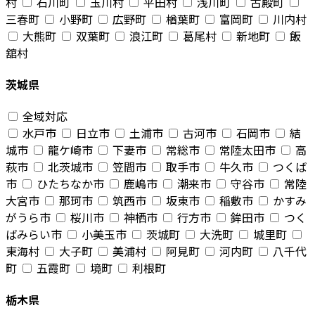
村
石川町
玉川村
平田村
浅川町
古殿町
三春町
小野町
広野町
楢葉町
富岡町
川内村
大熊町
双葉町
浪江町
葛尾村
新地町
飯
舘村
茨城県
全域対応
水戸市
日立市
土浦市
古河市
石岡市
結
城市
龍ケ崎市
下妻市
常総市
常陸太田市
高
萩市
北茨城市
笠間市
取手市
牛久市
つくば
市
ひたちなか市
鹿嶋市
潮来市
守谷市
常陸
大宮市
那珂市
筑西市
坂東市
稲敷市
かすみ
がうら市
桜川市
神栖市
行方市
鉾田市
つく
ばみらい市
小美玉市
茨城町
大洗町
城里町
東海村
大子町
美浦村
阿見町
河内町
八千代
町
五霞町
境町
利根町
栃木県