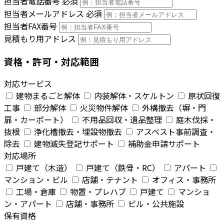
担当者電話番号
必須
担当者メールアドレス
必須
担当者FAX番号
見積もり用アドレス
資格・許可・対応範囲
対応サービス
建物まるごと解体
内装解体・スケルトン
原状回復
工事
部分解体
火災物件解体
外構撤去（塀・門
扉・カーポート）
不用品回収・遺品整理
庭木伐採・
抜根
浄化槽撤去・埋設物撤去
アスベスト事前調査・
除去
建物滅失登記サポート
補助金申請サポート
対応場所
戸建て（木造）
戸建て（鉄骨・RC）
アパート
マンション・ビル
店舗・テナント
オフィス・事務所
工場・倉庫
物置・プレハブ
戸建て
マンショ
ン・アパート
店舗・事務所
ビル・公共施設
保有資格