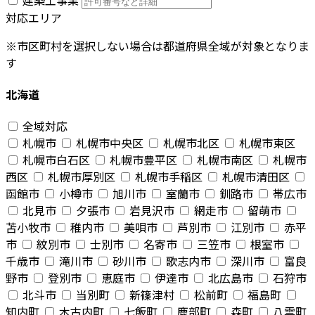
対応エリア
※市区町村を選択しない場合は都道府県全域が対象となりま
す
北海道
全域対応
札幌市
札幌市中央区
札幌市北区
札幌市東区
札幌市白石区
札幌市豊平区
札幌市南区
札幌市
西区
札幌市厚別区
札幌市手稲区
札幌市清田区
函館市
小樽市
旭川市
室蘭市
釧路市
帯広市
北見市
夕張市
岩見沢市
網走市
留萌市
苫小牧市
稚内市
美唄市
芦別市
江別市
赤平
市
紋別市
士別市
名寄市
三笠市
根室市
千歳市
滝川市
砂川市
歌志内市
深川市
富良
野市
登別市
恵庭市
伊達市
北広島市
石狩市
北斗市
当別町
新篠津村
松前町
福島町
知内町
木古内町
七飯町
鹿部町
森町
八雲町